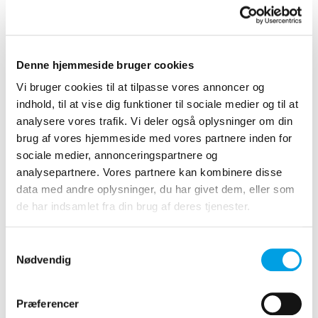
Hurtig integration, øget
Denne hjemmeside bruger cookies
effektivitet
Vi bruger cookies til at tilpasse vores annoncer og
indhold, til at vise dig funktioner til sociale medier og til at
Forbind din bank og dit regnskab direkte i WinKAS Air, og
analysere vores trafik. Vi deler også oplysninger om din
oplev, hvor let det bliver at håndtere dine transaktioner.
brug af vores hjemmeside med vores partnere inden for
Når bankposterne er tilgængelige i WinKAS Air, kan du
sociale medier, annonceringspartnere og
med blot et enkelt klik automatisk få dem afstemt med
dine regnskabsposter. Det er en intuitiv løsning, der også
analysepartnere. Vores partnere kan kombinere disse
giver dig automatiske forslag til, hvordan bankposterne
data med andre oplysninger, du har givet dem, eller som
skal bogføres. På den måde sparer Bank Modulet dig for
de har indsamlet fra din brug af deres tjenester.
manuelt tastearbejde og besværet med at printe
kontoudtog samt matche posteringer manuelt.
Samtykkevalg
Nødvendig
Præferencer