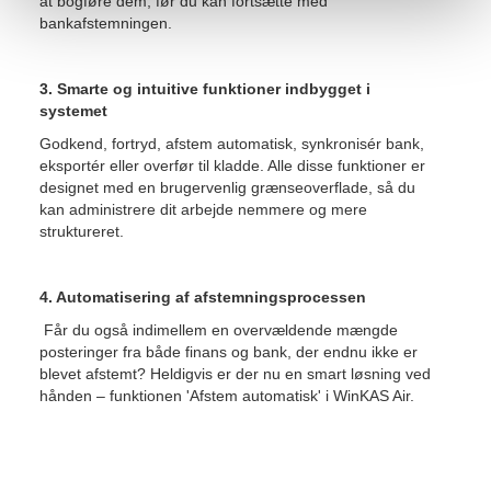
at bogføre dem, før du kan fortsætte med
bankafstemningen.
3. Smarte og intuitive funktioner indbygget i
systemet
Godkend, fortryd, afstem automatisk, synkronisér bank,
eksportér eller overfør til kladde. Alle disse funktioner er
designet med en brugervenlig grænseoverflade, så du
kan administrere dit arbejde nemmere og mere
struktureret.
4. Automatisering af afstemningsprocessen
Får du også indimellem en overvældende mængde
posteringer fra både finans og bank, der endnu ikke er
blevet afstemt? Heldigvis er der nu en smart løsning ved
hånden – funktionen 'Afstem automatisk' i WinKAS Air.