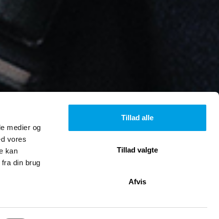
Tillad alle
ale medier og
ed vores
Tillad valgte
re kan
fra din brug
Afvis