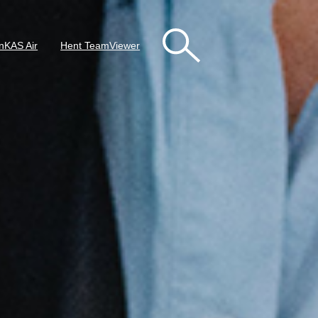
nKAS Air
Hent TeamViewer