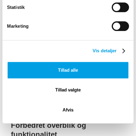
Statistik
Marketing
Vis detaljer
Tillad alle
Mobile First-design
Tillad valgte
Kalenderen er udviklet efter Mobile First-princippet,
hvilket betyder, at den først og fremmest er optimeret til
mobilvisning og derefter til større skærme som tablet og
Afvis
desktop.
Forbedret overblik og
funktionalitet