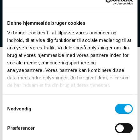
Portalen
Denne hjemmeside bruger cookies
28.10.2025
Vi bruger cookies til at tilpasse vores annoncer og
indhold, til at vise dig funktioner til sociale medier og til at
analysere vores trafik. Vi deler også oplysninger om din
brug af vores hjemmeside med vores partnere inden for
sociale medier, annonceringspartnere og
Helt ny kalender i
analysepartnere. Vores partnere kan kombinere disse
data med andre oplysninger, du har givet dem, eller som
WinKAS Portalen –
de har indsamlet fra din brug af deres tjenester.
mobilvenlig og intuitiv
Samtykkevalg
Version 6.03.1 introducerer en ny kalender på WinKAS
Nødvendig
Portalen, designet efter mange års brugerfeedback og
ønsket om et mere intuitivt overblik.
Præferencer