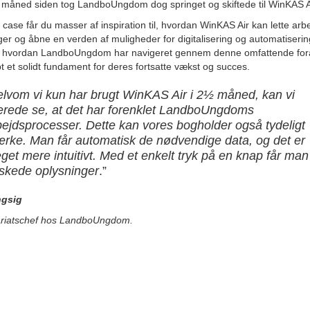
måned siden tog LandboUngdom dog springet og skiftede til WinKAS A
 case får du masser af inspiration til, hvordan WinKAS Air kan lette arbe
ger og åbne en verden af muligheder for digitalisering og automatiserin
 hvordan LandboUngdom har navigeret gennem denne omfattende for
t et solidt fundament for deres fortsatte vækst og succes.
elvom vi kun har brugt WinKAS Air i 2½ måned, kan vi
lerede se, at det har forenklet LandboUngdoms
bejdsprocesser. Dette kan vores bogholder også tydeligt
rke. Man får automatisk de nødvendige data, og det er
get mere intuitivt. Med et enkelt tryk på en knap får man
skede oplysninger
.”
ngsig
ariatschef hos LandboUngdom.
________________________________________________________