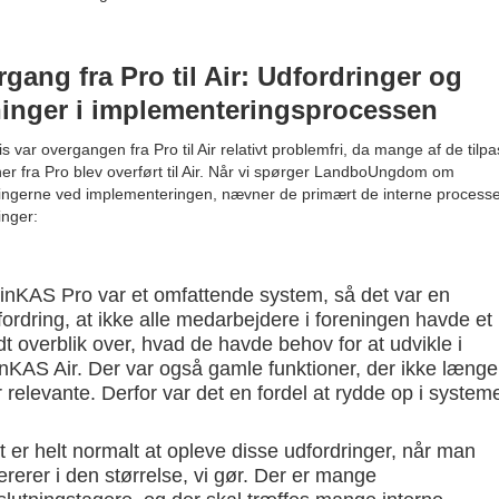
gang fra Pro til Air: Udfordringer og
ninger i implementeringsprocessen
is var overgangen fra Pro til Air relativt problemfri, da mange af de tilp
ner fra Pro blev overført til Air. Når vi spørger LandboUngdom om
ingerne ved implementeringen, nævner de primært de interne process
inger:
inKAS Pro var et omfattende system, så det var en
fordring, at ikke alle medarbejdere i foreningen havde et
ldt overblik over, hvad de havde behov for at udvikle i
nKAS Air. Der var også gamle funktioner, der ikke længe
r relevante. Derfor var det en fordel at rydde op i systeme
t er helt normalt at opleve disse udfordringer, når man
ererer i den størrelse, vi gør. Der er mange