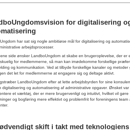
________________________________________________________
dboUngdomsvision for digitalisering o
omatisering
ngdom har sat sig nogle ambitiøse mål for digitalisering og automatis
ministrative arbejdsprocesser.
ene side ønsker LandboUngdom at skabe en brugeroplevelse, der er 
rskuelig for medlemmerne, så man kan imødekomme forskellige præfe
melding og kommunikation. Ved at tilbyde forskellige kanaler og metoder
gen det let for medlemmerne at engagere sig og deltage aktivt.
gstræber LandboUngdom efter at lette arbejdsbyrden for sine konsulen
digitalisering og automatisering af administrative opgaver. Ønsket var
ntere et værktøj, der er mere brugervenligt og intuitivt, hvilket vil gøre
inger og bogføring mere effektivt og problemfrit for foreningens team 
nter.
ødvendigt skift i takt med teknologiens