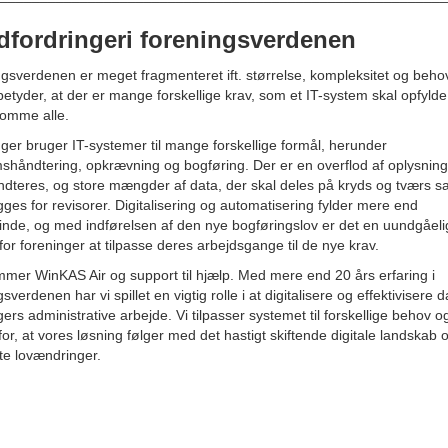
dfordringeri foreningsverdenen
gsverdenen er meget fragmenteret ift. størrelse, kompleksitet og beho
 betyder, at der er mange forskellige krav, som et IT-system skal opfylde 
omme alle.
ger bruger IT-systemer til mange forskellige formål, herunder
håndtering, opkrævning og bogføring. Der er en overflod af oplysning
ndteres, og store mængder af data, der skal deles på kryds og tværs s
ges for revisorer. Digitalisering og automatisering fylder mere end
nde, og med indførelsen af den nye bogføringslov er det en uundgåeli
for foreninger at tilpasse deres arbejdsgange til de nye krav.
mer WinKAS Air og support til hjælp. Med mere end 20 års erfaring i
sverdenen har vi spillet en vigtig rolle i at digitalisere og effektivisere 
gers administrative arbejde. Vi tilpasser systemet til forskellige behov o
for, at vores løsning følger med det hastigt skiftende digitale landskab 
te lovændringer.