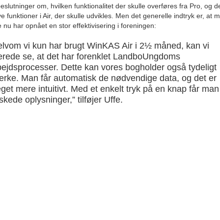
beslutninger om, hvilken funktionalitet der skulle overføres fra Pro, og d
e funktioner i Air, der skulle udvikles. Men det generelle indtryk er, at 
e nu har opnået en stor effektivisering i foreningen:
elvom vi kun har brugt WinKAS Air i 2½ måned, kan vi
lerede se, at det har forenklet LandboUngdoms
bejdsprocesser. Dette kan vores bogholder også tydeligt
rke. Man får automatisk de nødvendige data, og det er
get mere intuitivt. Med et enkelt tryk på en knap får man
kede oplysninger,” tilføjer Uffe.
 bliver spurgt, hvilke funktioner i Air der er mest nyttige for LandboUn
r automatisering og søgefunktioner, der gør en forskel:
ed WinKAS Air er det blevet markant nemmere at søge
andt medlemmer og finde de ønskede oplysninger på m
rskellige måder og på tværs af kategorier. Søgefunktione
WinKAS Air er blevet mere intuitive. Desuden er alle
nktioner i regnskabssystemet også blevet mere
omatiserede, hvilket gør det lettere at generere lister og
gang til relevante oplysninger. Funktionerne til