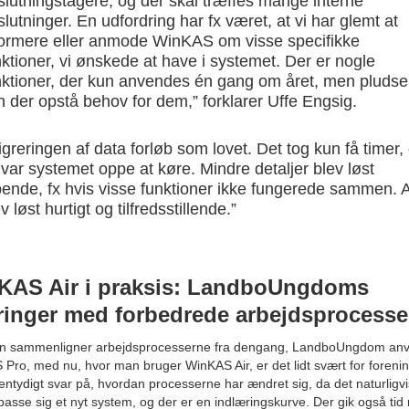
slutningstagere, og der skal træffes mange interne
lutninger. En udfordring har fx været, at vi har glemt at
formere eller anmode WinKAS om visse specifikke
nktioner, vi ønskede at have i systemet. Der er nogle
nktioner, der kun anvendes én gang om året, men pludse
n der opstå behov for dem,” forklarer Uffe Engsig.
igreringen af data forløb som lovet. Det tog kun få timer,
 var systemet oppe at køre. Mindre detaljer blev løst
bende, fx hvis visse funktioner ikke fungerede sammen. A
v løst hurtigt og tilfredsstillende.”
KAS Air i praksis: LandboUngdoms
ringer med forbedrede arbejdsprocesse
n sammenligner arbejdsprocesserne fra dengang, LandboUngdom an
Pro, med nu, hvor man bruger WinKAS Air, er det lidt svært for foreni
 entydigt svar på, hvordan processerne har ændret sig, da det naturligvi
tilpasse sig et nyt system, og der er en indlæringskurve. Der gik også tid