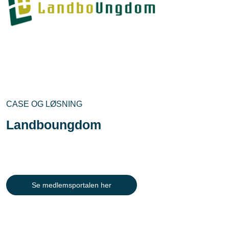
CASE OG LØSNING
Landboungdom
Se medlemsportalen her