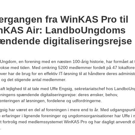
ergangen fra WinKAS Pro til
nKAS Air: LandboUngdoms
ændende digitaliseringsrejse
ngdom, en forening med en næsten 100-årig historie, har formået at t
vokse med tiden. Med omkring 5200 medlemmer fordelt på 47 lokalfore
over har de brug for en effektiv IT-løsning til at håndtere deres administ
 og det stigende antal medlemmer.
haft lejlighed til at tale med Uffe Engsig, sekretariatschef hos LandboU
ningens spændende digitaliseringsrejse: deres ønsker, behov,
nteringen af løsningen, fordelene og udfordringerne.
gsig har været en del af foreningen i mere end to år. Med udgangspunkt
re erfaringer i lignende foreninger og ungdomsorganisationer har Uffe i
t fortrolig med medlemssystemet WinKAS Pro og har dagligt anvendt det
.