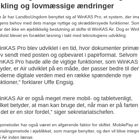
ikling og lovmæssige ændringer
e år har LandboUngdom benyttet sig af WinKAS Pro; et system, der i
gens behov med dets mange nyttige og skræddersyede funktioner. Som
ar det ikke en øjeblikkelig beslutning at skifte til WinKAS Air. Dog er Wi
dvist blevet en forældet løsning i takt med teknologiens udvikling.
inKAS Pro blev udviklet i en tid, hvor dokumenter primæ
ev sendt med posten og opbevaret i papirformat. Selvom
nKAS Pro havde alle de vigtige funktioner, som WinKAS 
byder, er Air udviklet på en måde, der passer bedre til de
derne digitale verden med en række spændende nye
ktioner,” forklarer Uffe Engsig.
inKAS Air er også meget mere mobil- og tabletvenligt,
ilket betyder, at man kan bruge det, når man er på farten
det er en stor fordel,” siger sekretariatschefen.
gsmetoder har også været en afgørende faktor for skiftet. MobilePay er
betalingsmetode i øjeblikket, som mange benytter, og den vil blive integre
Air inden længe.