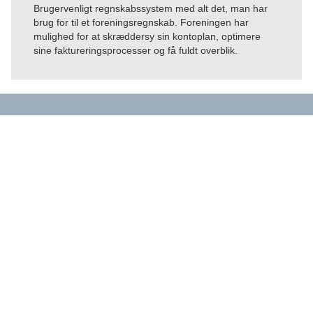
Brugervenligt regnskabssystem med alt det, man har
brug for til et foreningsregnskab. Foreningen har
mulighed for at skræddersy sin kontoplan, optimere
sine faktureringsprocesser og få fuldt overblik.
Kontakt os for et uforpligtende
inspirationsmøde
Fulde navn
Email