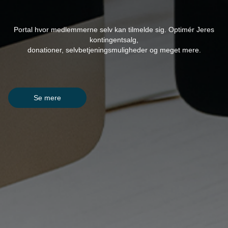
Portal hvor medlemmerne selv kan tilmelde sig. Optimér Jeres
kontingentsalg,
donationer, selvbetjeningsmuligheder og meget mere.
Se mere