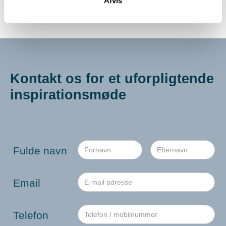
Afvis
Se deres portal
Kontakt os for et uforpligtende
inspirationsmøde
Fulde navn
Email
Telefon