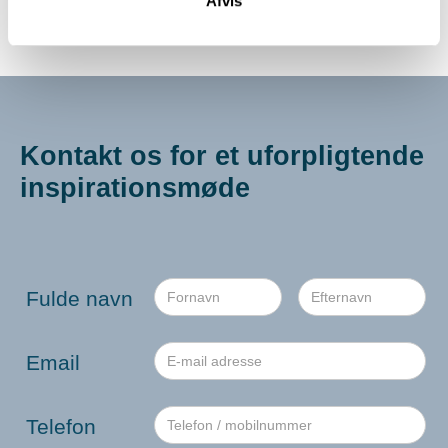
Afvis
Se deres portal
Kontakt os for et uforpligtende
inspirationsmøde
Fulde navn
Email
Telefon