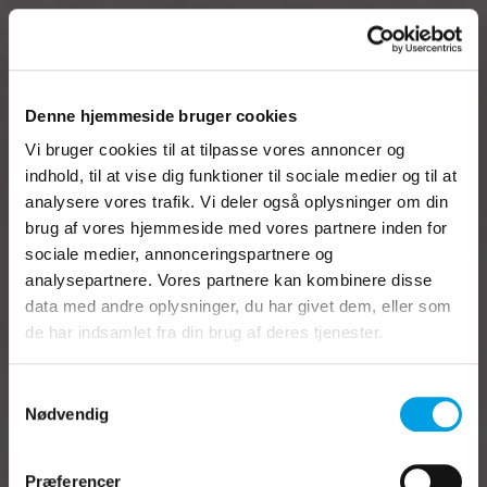
Denne hjemmeside bruger cookies
Vi bruger cookies til at tilpasse vores annoncer og
indhold, til at vise dig funktioner til sociale medier og til at
analysere vores trafik. Vi deler også oplysninger om din
brug af vores hjemmeside med vores partnere inden for
sociale medier, annonceringspartnere og
analysepartnere. Vores partnere kan kombinere disse
data med andre oplysninger, du har givet dem, eller som
Omfattende support og
de har indsamlet fra din brug af deres tjenester.
vejledning efter
Samtykkevalg
implementeringen af WinKAS-
Nødvendig
kommuneløsningen
Præferencer